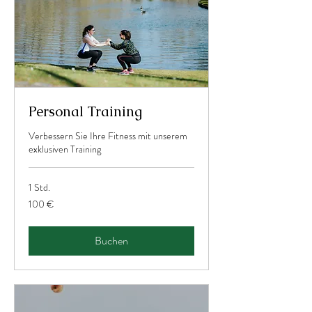
Personal Training
Verbessern Sie Ihre Fitness mit unserem
exklusiven Training
1 Std.
100
100 €
Euro
Buchen