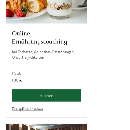
Online
Ernährungscoaching
bei Diabetes, Adipositas, Essstörungen,
Unverträglichkeiten
1 Std.
100
100 €
Euro
Buchen
Preispläne ansehen