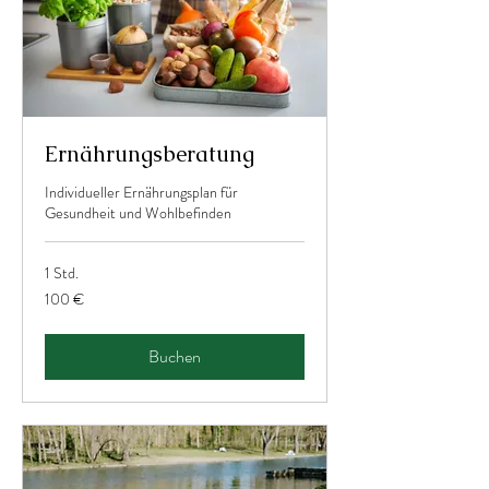
Ernährungsberatung
Individueller Ernährungsplan für
Gesundheit und Wohlbefinden
1 Std.
100
100 €
Euro
Buchen